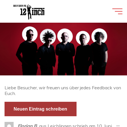
Zum
Inhalt
springen
12INCH
BEST OF
ELECTRO-
POP
Liebe Besucher, wir freuen uns über jedes Feedback von
Euch.
Die
...
Florian B.
aus
Leichlingen
schrieb am
10. Juni